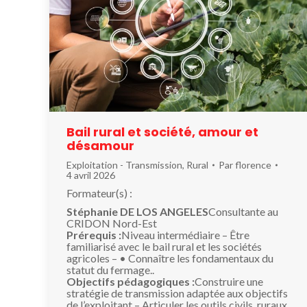
Bail rural et société, amour et
désamour
Exploitation - Transmission
,
Rural
Par
florence
4 avril 2026
Formateur(s) :
Stéphanie DE LOS ANGELES
Consultante au
CRIDON Nord-Est
Prérequis :
Niveau intermédiaire – Être
familiarisé avec le bail rural et les sociétés
agricoles – • Connaître les fondamentaux du
statut du fermage..
Objectifs pédagogiques :
Construire une
stratégie de transmission adaptée aux objectifs
de l’exploitant – Articuler les outils civils, ruraux