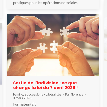
pratiques pour les opérations notariales.
Sortie de l’indivision : ce que
change la loi du 7 avril 2026 !
Famille
,
Successions - Libéralités
Par
florence
4 mars 2026
Formateur(s) :