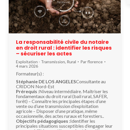
La responsabilité civile du notaire
en droit rural : identifier les risques
– sécuriser les actes
Exploitation - Transmission
,
Rural
Par
florence
4 mars 2026
Formateur(s) :
Stéphanie DE LOS ANGELES
Consultante au
CRIDON Nord-Est
Prérequis :
Niveau intermédiaire. Maîtriser les
fondamentaux du droit rural (bail rural, SAFER,
forêt) – Connaître les principales étapes d’une
vente ou d’une transmission d’exploitation
agricole – Disposer d’une pratique, même
occasionnelle, des actes ruraux et forestiers..
Objectifs pédagogiques :
Identifier les
principales situations susceptibles d’engager leur