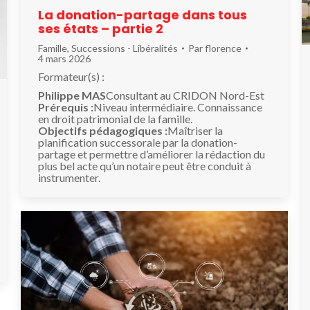
La donation-partage dans tous
ses états – partie 2
Famille
,
Successions - Libéralités
Par
florence
4 mars 2026
Formateur(s) :
Philippe MAS
Consultant au CRIDON Nord-Est
Prérequis :
Niveau intermédiaire. Connaissance
en droit patrimonial de la famille.
Objectifs pédagogiques :
Maîtriser la
planification successorale par la donation-
partage et permettre d’améliorer la rédaction du
plus bel acte qu’un notaire peut être conduit à
instrumenter.