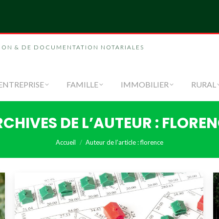
CATALOGUE
ENTREPRISE
FAMILLE
ION & DE DOCUMENTATION NOTARIALES
ENTREPRISE
FAMILLE
IMMOBILIER
RURAL
CHIVES DE L’AUTEUR :
FLOREN
Vous êtes ici :
Accueil
Auteur de l’article : florence