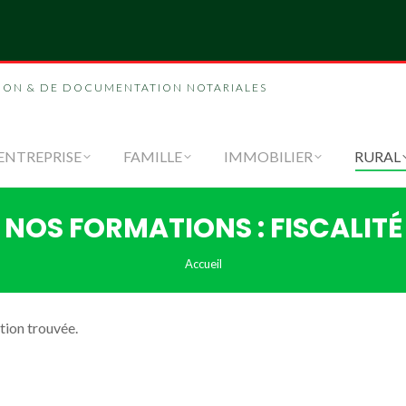
CATALOGUE
ENTREPRISE
FAMILLE
ION & DE DOCUMENTATION NOTARIALES
ENTREPRISE
FAMILLE
IMMOBILIER
RURAL
NOS FORMATIONS :
FISCALITÉ
Vous êtes ici :
Accueil
ion trouvée.