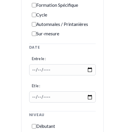
Formation Spécifique
Cycle
Automnales / Printanières
Sur-mesure
DATE
Entre le :
Et le :
NIVEAU
Débutant