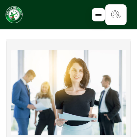
✕
CATALOGUE
ENTREPRISE
FAMILLE
IMMOBILIER
RURAL
URBANISME