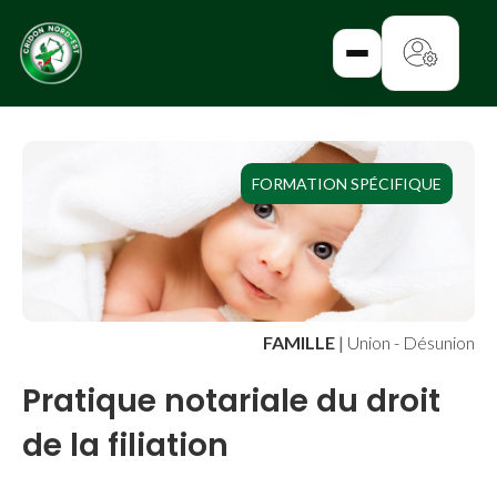
✕
FORMATION SPÉCIFIQUE
CATALOGUE
ENTREPRISE
FAMILLE
FAMILLE
|
Union - Désunion
IMMOBILIER
Pratique notariale du droit
de la filiation
RURAL
URBANISME