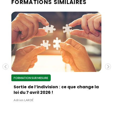
FORMATIONS SIMILAIRES
FORMATION SUR MESURE
F
ur
Sortie de l’indivision : ce que change la
L
loi du 7 avril 2026 !
é
Adrien LARDÉ
P