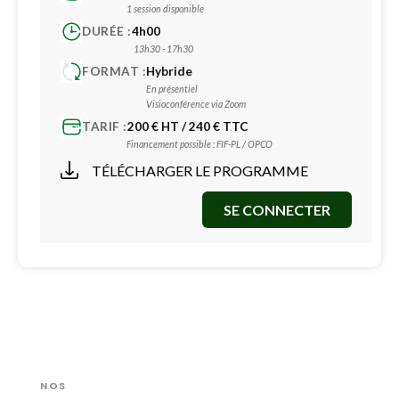
1 session disponible
DURÉE :
4h00
13h30 - 17h30
FORMAT :
Hybride
En présentiel
Visioconférence via Zoom
TARIF :
200 € HT / 240 € TTC
Financement possible : FIF-PL / OPCO
TÉLÉCHARGER LE PROGRAMME
SE CONNECTER
NOS