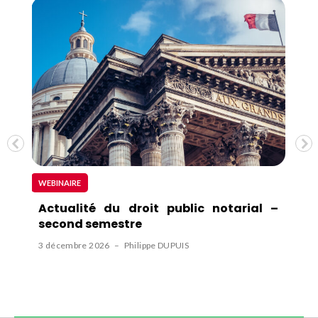
WEBINAIRE
F
e
Actualité du droit public notarial –
A
second semestre
s
3 décembre 2026
–
Philippe DUPUIS
P