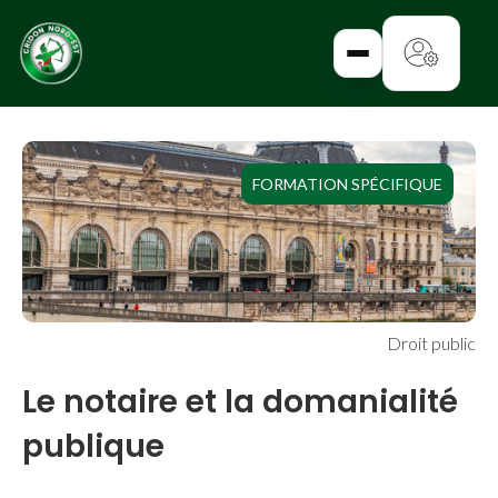
✕
FORMATION SPÉCIFIQUE
CATALOGUE
ENTREPRISE
FAMILLE
Droit public
IMMOBILIER
Le notaire et la domanialité
publique
RURAL
URBANISME