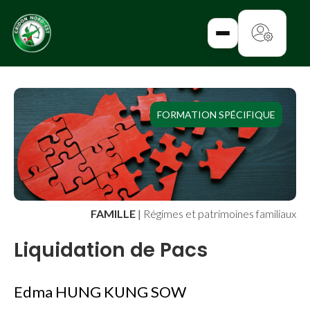
✕
FORMATION SPÉCIFIQUE
CATALOGUE
ENTREPRISE
FAMILLE
FAMILLE
|
Régimes et patrimoines familiaux
IMMOBILIER
Liquidation de Pacs
RURAL
Edma HUNG KUNG SOW
URBANISME