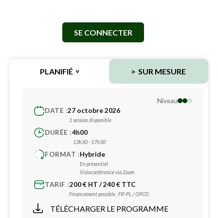
SE CONNECTER
PLANIFIÉ
SUR MESURE
Niveau
DATE :
27 octobre 2026
1 session disponible
DURÉE :
4h00
13h30 - 17h30
FORMAT :
Hybride
En présentiel
Visioconférence via Zoom
TARIF :
200 € HT / 240 € TTC
Financement possible : FIF-PL / OPCO
TÉLÉCHARGER LE PROGRAMME